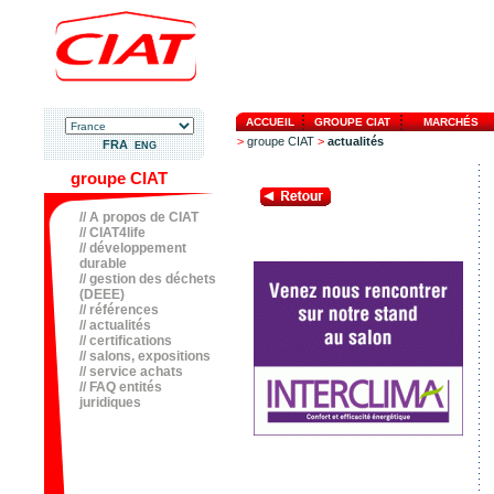
ACCUEIL
GROUPE CIAT
MARCHÉS
>
groupe CIAT
>
actualités
FRA
ENG
groupe CIAT
// A propos de CIAT
// CIAT4life
// développement
durable
// gestion des déchets
(DEEE)
// références
// actualités
// certifications
// salons, expositions
// service achats
// FAQ entités
juridiques