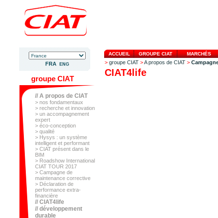
ACCUEIL
GROUPE CIAT
MARCHÉS
>
groupe CIAT
>
A propos de CIAT
>
Campagne 
FRA
ENG
CIAT4life
groupe CIAT
// A propos de CIAT
> nos fondamentaux
> recherche et innovation
> un accompagnement
expert
> éco-conception
> qualité
> Hysys : un système
intelligent et performant
> CIAT présent dans le
BIM
> Roadshow International
CIAT TOUR 2017
> Campagne de
maintenance corrective
> Déclaration de
performance extra-
financière
// CIAT4life
// développement
durable