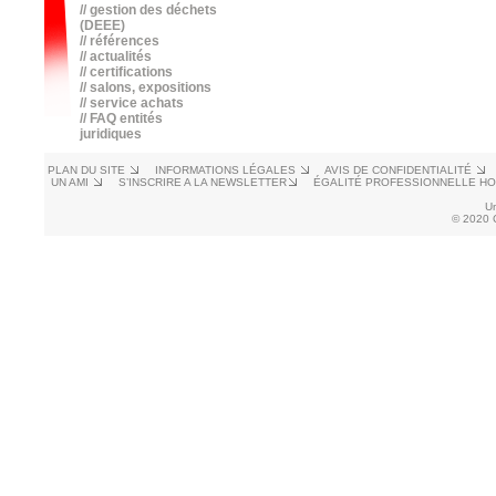
// gestion des déchets
(DEEE)
// références
// actualités
// certifications
// salons, expositions
// service achats
// FAQ entités
juridiques
PLAN DU SITE
INFORMATIONS LÉGALES
AVIS DE CONFIDENTIALITÉ
UN AMI
S’INSCRIRE A LA NEWSLETTER
ÉGALITÉ PROFESSIONNELLE H
U
© 2020 C