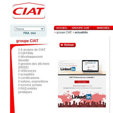
ACCUEIL
GROUPE CIAT
MARCHÉS
>
groupe CIAT
>
actualités
FRA
ENG
groupe CIAT
// A propos de CIAT
// CIAT4life
// développement
durable
// gestion des déchets
(DEEE)
// références
// actualités
// certifications
// salons, expositions
// service achats
// FAQ entités
juridiques