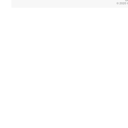
U
© 2020 C