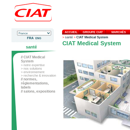
ACCUEIL
GROUPE CIAT
MARCHÉS
>
santé
>
CIAT Medical System
FRA
ENG
CIAT Medical System
santé
// CIAT Medical
System
> notre expertise
> nos solutions
> environnement
> recherche & innovation
// normes,
réglementations,
labels
// salons, expositions