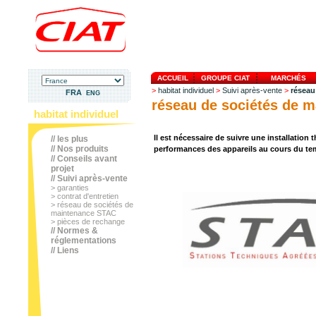
ACCUEIL
GROUPE CIAT
MARCHÉS
>
habitat individuel
>
Suivi après-vente
>
réseau
FRA
ENG
réseau de sociétés de 
habitat individuel
Il est nécessaire de suivre une installation
// les plus
// Nos produits
performances des appareils au cours du te
// Conseils avant
projet
// Suivi après-vente
> garanties
> contrat d'entretien
> réseau de sociétés de
maintenance STAC
> pièces de rechange
// Normes &
réglementations
// Liens