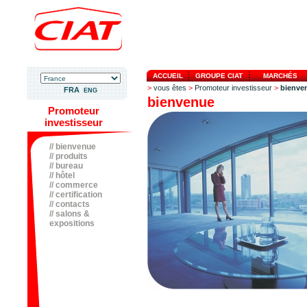
ACCUEIL
GROUPE CIAT
MARCHÉS
>
vous êtes
>
Promoteur investisseur
>
bienve
FRA
ENG
bienvenue
Promoteur
investisseur
// bienvenue
// produits
// bureau
// hôtel
// commerce
// certification
// contacts
// salons &
expositions