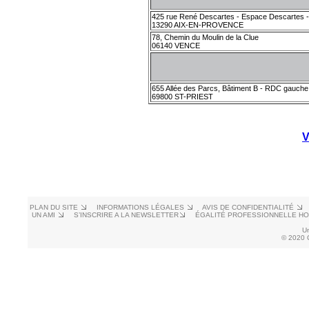
425 rue René Descartes - Espace Descartes -
13290 AIX-EN-PROVENCE
78, Chemin du Moulin de la Clue
06140 VENCE
655 Allée des Parcs, Bâtiment B - RDC gauche
69800 ST-PRIEST
V
PLAN DU SITE
INFORMATIONS LÉGALES
AVIS DE CONFIDENTIALITÉ
UN AMI
S’INSCRIRE A LA NEWSLETTER
ÉGALITÉ PROFESSIONNELLE H
U
© 2020 C