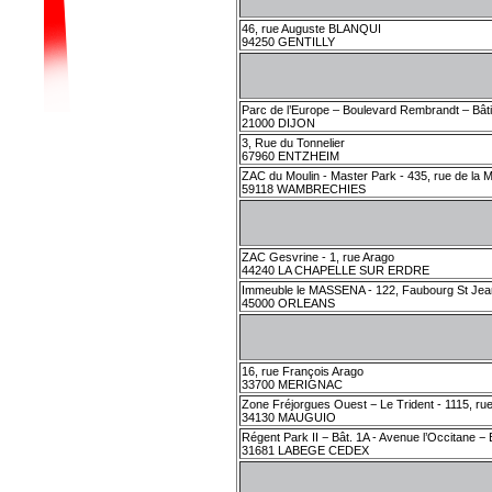
46, rue Auguste BLANQUI
94250 GENTILLY
Parc de l’Europe – Boulevard Rembrandt – Bât
21000 DIJON
3, Rue du Tonnelier
67960 ENTZHEIM
ZAC du Moulin - Master Park - 435, rue de la 
59118 WAMBRECHIES
ZAC Gesvrine - 1, rue Arago
44240 LA CHAPELLE SUR ERDRE
Immeuble le MASSENA - 122, Faubourg St Jea
45000 ORLEANS
16, rue François Arago
33700 MERIGNAC
Zone Fréjorgues Ouest − Le Trident - 1115, r
34130 MAUGUIO
Régent Park II − Bât. 1A - Avenue l’Occitane −
31681 LABEGE CEDEX